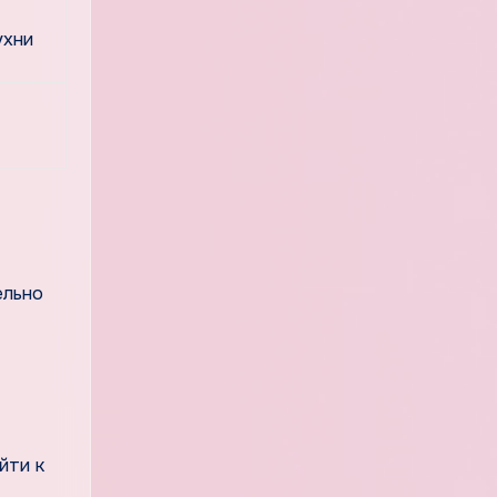
ухни
ельно
йти к