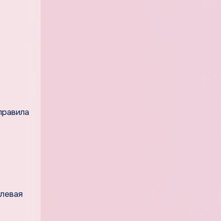
правила
длевая