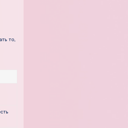
ть то,
есть