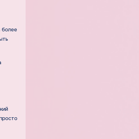
а более
ыть
а
кий
 просто