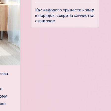
Как недорого привести ковер
в порядок: секреты химчистки
с вывозом
ие
дому
рке