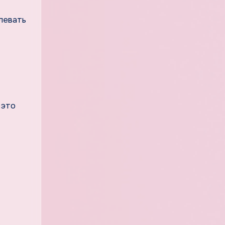
левать
 это