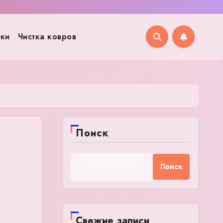
рки
Чистка ковров
Поиск
Поиск
Свежие записи