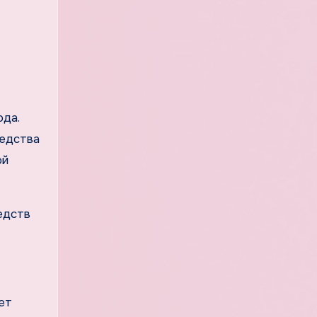
ода.
редства
ой
едств
ет