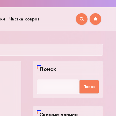
рки
Чистка ковров
Поиск
Поиск
Свежие записи