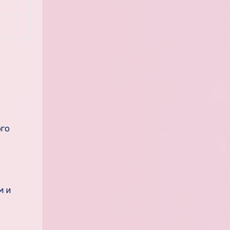
ого
м и