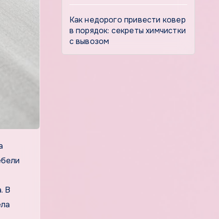
Как недорого привести ковер
в порядок: секреты химчистки
с вывозом
ебели
. В
ела