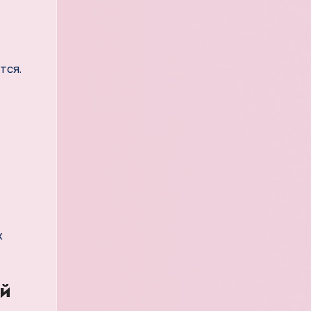
тся.
х
ей