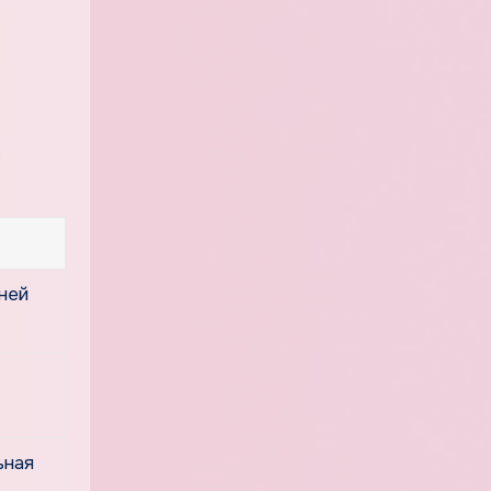
шней
ьная