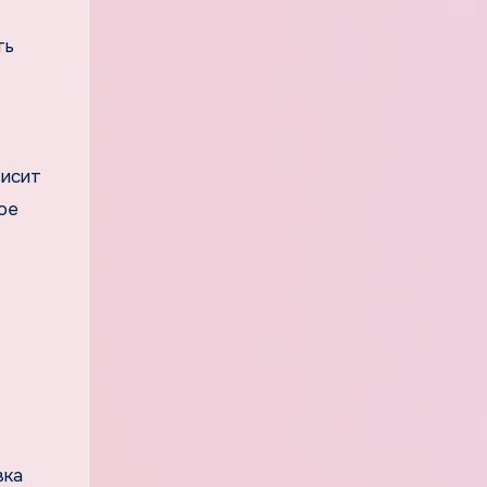
ть
висит
ое
вка