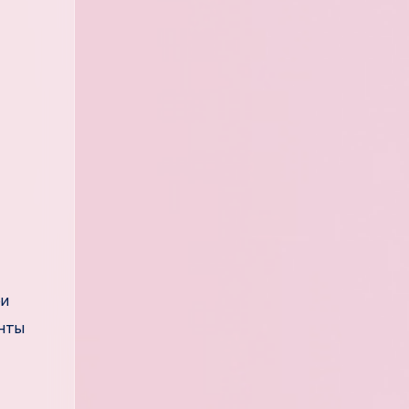
ри
енты