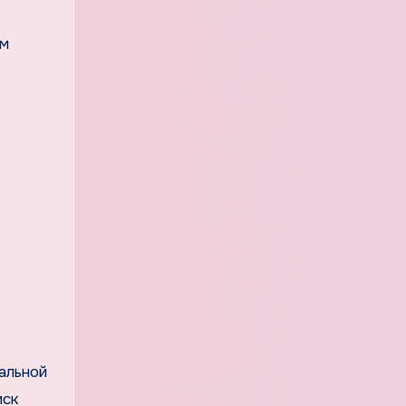
им
альной
иск