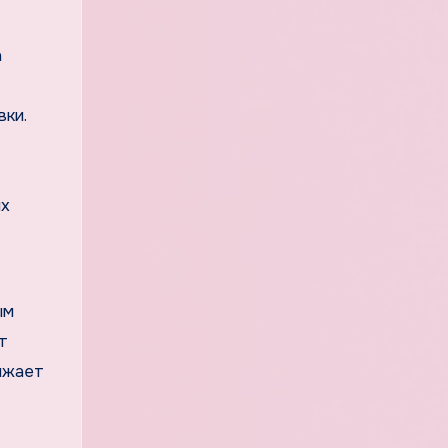
а
вки.
ых
ым
т
ижает