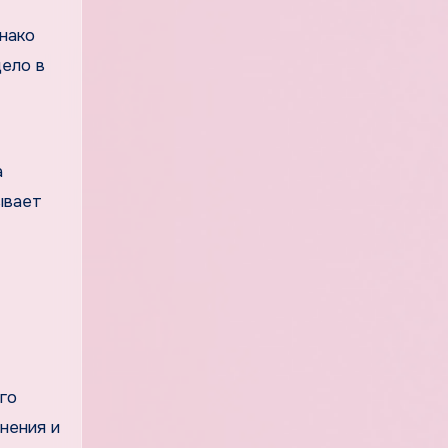
нако
дело в
а
ывает
го
нения и