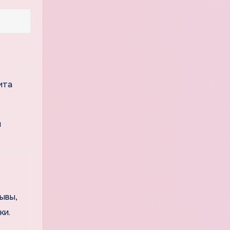
ита
и
ывы,
ки.