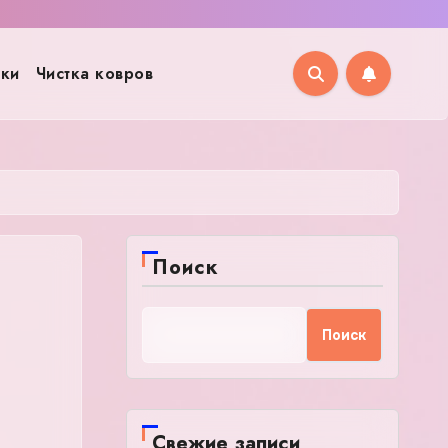
рки
Чистка ковров
Поиск
Поиск
Свежие записи