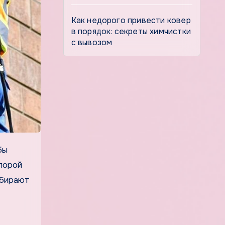
Как недорого привести ковер
в порядок: секреты химчистки
с вывозом
 порой
ыбирают