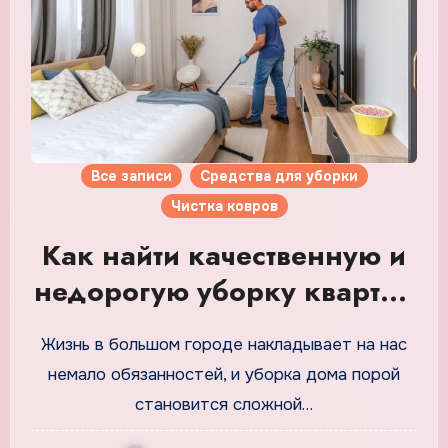
Все записи
Средства для уборки
Чистка ковров
Как найти качественную и
недорогую уборку квартир
в Москве без посредников
Жизнь в большом городе накладывает на нас
немало обязанностей, и уборка дома порой
становится сложной…