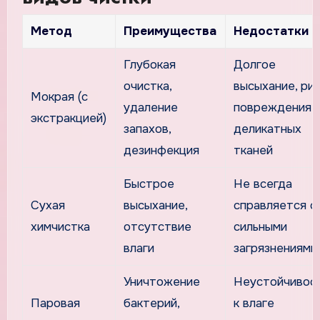
Метод
Преимущества
Недостатки
Глубокая
Долгое
очистка,
высыхание, ри
Мокрая (с
удаление
повреждения
экстракцией)
запахов,
деликатных
дезинфекция
тканей
Быстрое
Не всегда
Сухая
высыхание,
справляется с
химчистка
отсутствие
сильными
влаги
загрязнениями
Уничтожение
Неустойчивос
Паровая
бактерий,
к влаге