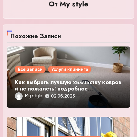
От
My style
Похожие Записи
Все записи
Услуги клининга
Как выбрать лучшую химчистку ковров
и не пожалеть: подробное
руководство
My style
02.06.2025