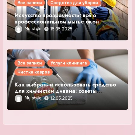
Все записи
Средства для уборки
Искусство прозрачности: всё о
профессиональном мытье окон
My style
15.05.2025
Все записи
Услуги клининга
Чистка ковров
Как выбрать и использовать средство
для химчистки дивана: советы
эксперта
My style
12.05.2025