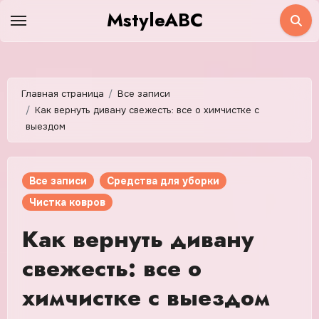
Перейти
MstyleABC
к
содержимому
Главная страница
Все записи
Как вернуть дивану свежесть: все о химчистке с
выездом
Все записи
Средства для уборки
Чистка ковров
Как вернуть дивану
свежесть: все о
химчистке с выездом